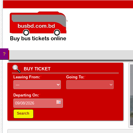
?
BUY TICKET
Leaving From:
*
Going To:
*
Departing On:
*
Search